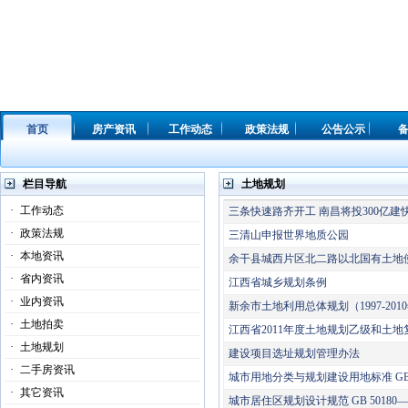
首页
房产资讯
工作动态
政策法规
公告公示
栏目导航
土地规划
·
工作动态
三条快速路齐开工 南昌将投300亿建
·
政策法规
三清山申报世界地质公园
·
本地资讯
余干县城西片区北二路以北国有土地
·
省内资讯
江西省城乡规划条例
·
业内资讯
新余市土地利用总体规划（1997-201
·
土地拍卖
江西省2011年度土地规划乙级和土
·
土地规划
建设项目选址规划管理办法
·
二手房资讯
城市用地分类与规划建设用地标准 GBJ 1
·
其它资讯
城市居住区规划设计规范 GB 50180—