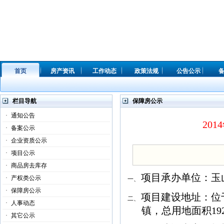
首页
房产资讯
工作动态
政策法规
公告公示
栏目导航
保障房公示
·
通知公告
20
·
备案公示
·
企业资质公示
·
项目公示
·
商品房去库存
项目承办单位：玉
·
产权类公示
一、
·
保障房公示
项目建设地址：位
二、
·
人事动态
镇，总用地面积
19
·
其它公示