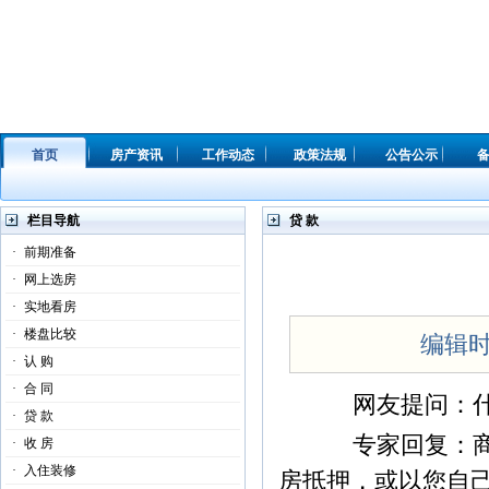
首页
房产资讯
工作动态
政策法规
公告公示
栏目导航
贷 款
·
前期准备
·
网上选房
·
实地看房
·
楼盘比较
编辑时间
·
认 购
·
合 同
网友提问：什么
·
贷 款
专家回复：商业
·
收 房
·
入住装修
房抵押，或以您自己