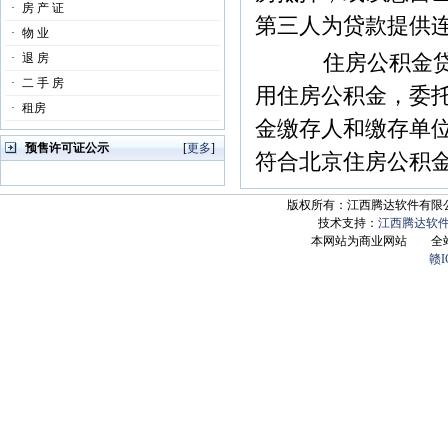
·
房 产 证
第三人为贷款提供
·
物 业
住房公积金贷款
·
退 房
·
二 手 房
用住房公积金，委
·
租房
金缴存人和缴存单
预售许可证公示
[
更多
]
符合北京住房公积
版权所有：江西腾达软件有限公司 Copyrig
技术支持：
江西腾达软
本网站为商业网站 全
赣I